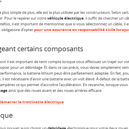
 plus simple de plus, elle est la plus utilisée par les constructeurs. Selon c
r. Pour le repérer sur votre
véhicule électrique
, il suffit de chercher un c
tefois, il est important de mentionner que si vous sélectionnez un câble, il 
st obligatoire d’opter
pour une assurance en responsabilité civile lorsq
geant certains composants
nt il est important de tenir compte lorsque vous effectuez un trajet sur vo
opter pour un débridage. Et dans ce cas précis, vous devez simplement rempl
rformance, la batterie lithium peut-être parfaitement adaptée. En fait, po
e
, il est nécessaire d’avoir une batterie avec un volt élevé. À défaut de la bat
d’ampères ce qui permet d’accroître l’accélération. En revanche, lorsque vous
nage
ainsi que des roues avant et des roues arrières efficace.
marrer la trottinette électrique
ique
vous pouvez aussi choisir un
débridage
électronique pour votre deux roues él