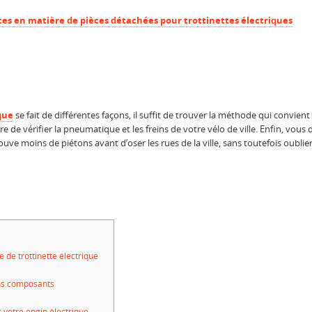
es en matière de pièces détachées pour trottinettes électriques
que
se fait de différentes façons, il suffit de trouver la méthode qui convien
ire de vérifier la pneumatique et les freins de votre vélo de ville. Enfin, vou
trouve moins de piétons avant d’oser les rues de la ville, sans toutefois oublie
 de trottinette électrique
ns composants
 votre engin électrique