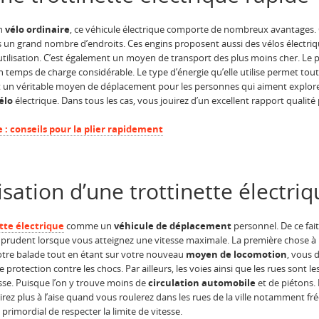
un
vélo ordinaire
, ce véhicule électrique comporte de nombreux avantages. C
 un grand nombre d’endroits. Ces engins proposent aussi des vélos électri
 utilisation. C’est également un moyen de transport des plus moins cher. Le 
un temps de charge considérable. Le type d’énergie qu’elle utilise permet tou
t un véritable moyen de déplacement pour les personnes qui aiment explorer.
élo
électrique. Dans tous les cas, vous jouirez d’un excellent rapport qualité 
 : conseils pour la plier rapidement
lisation d’une trottinette électri
tte électrique
comme un
véhicule de déplacement
personnel. De ce fait
re prudent lorsque vous atteignez une vitesse maximale. La première chose à 
otre balade tout en étant sur votre nouveau
moyen de locomotion
, vous 
protection contre les chocs. Par ailleurs, les voies ainsi que les rues sont l
sse. Puisque l’on y trouve moins de
circulation automobile
et de piétons. 
irez plus à l’aise quand vous roulerez dans les rues de la ville notamment f
 primordial de respecter la limite de vitesse.