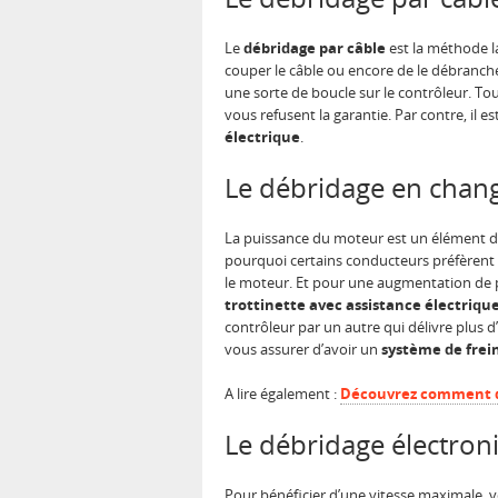
Le
débridage par câble
est la méthode la
couper le câble ou encore de le débranche
une sorte de boucle sur le contrôleur. Tou
vous refusent la garantie. Par contre, il e
électrique
.
Le débridage en chan
La puissance du moteur est un élément do
pourquoi certains conducteurs préfèrent 
le moteur. Et pour une augmentation de pe
trottinette avec assistance électriqu
contrôleur par un autre qui délivre plus 
vous assurer d’avoir un
système de frei
A lire également :
Découvrez comment dé
Le débridage électron
Pour bénéficier d’une vitesse maximale, 