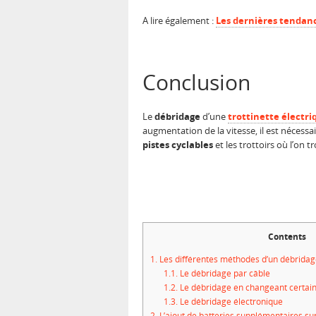
A lire également :
Les dernières tendanc
Conclusion
Le
débridage
d’une
trottinette électri
augmentation de la vitesse, il est nécessa
pistes cyclables
et les trottoirs où l’on 
Contents
1.
Les différentes méthodes d’un débridage
1.1.
Le débridage par câble
1.2.
Le débridage en changeant certai
1.3.
Le débridage électronique
2.
L’ajout de batteries supplémentaires sur