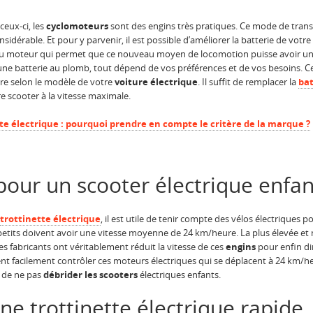
ceux-ci, les
cyclomoteurs
sont des engins très pratiques. Ce mode de transp
idérable. Et pour y parvenir, il est possible d’améliorer la batterie de votre v
 moteur qui permet que ce nouveau moyen de locomotion puisse avoir une v
une batterie au plomb, tout dépend de vos préférences et de vos besoins. C
ère selon le modèle de votre
voiture électrique
. Il suffit de remplacer la
bat
e scooter à la vitesse maximale.
te électrique : pourquoi prendre en compte le critère de la marque ?
 pour un scooter électrique enfan
trottinette électrique
, il est utile de tenir compte des vélos électriques p
us petits doivent avoir une vitesse moyenne de 24 km/heure. La plus élevée 
s fabricants ont véritablement réduit la vitesse de ces
engins
pour enfin di
t facilement contrôler ces moteurs électriques qui se déplacent à 24 km/he
e de ne pas
débrider les scooters
électriques enfants.
ne trottinette électrique rapide