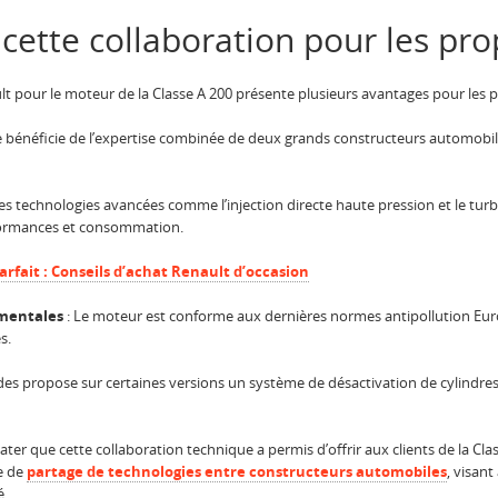
cette collaboration pour les pro
t pour le moteur de la Classe A 200 présente plusieurs avantages pour les pr
 bénéficie de l’expertise combinée de deux grands constructeurs automobile
es technologies avancées comme l’injection directe haute pression et le tu
rformances et consommation.
arfait : Conseils d’achat Renault d’occasion
mentales
: Le moteur est conforme aux dernières normes antipollution Eur
s.
es propose sur certaines versions un système de désactivation de cylindres
tater que cette collaboration technique a permis d’offrir aux clients de la C
ge de
partage de technologies entre constructeurs automobiles
, visan
é.