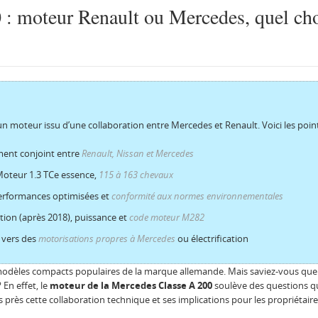
 : moteur Renault ou Mercedes, quel cho
 moteur issu d’une collaboration entre Mercedes et Renault. Voici les points 
ent conjoint entre
Renault, Nissan et Mercedes
Moteur 1.3 TCe essence,
115 à 163 chevaux
performances optimisées et
conformité aux normes environnementales
ion (après 2018), puissance et
code moteur M282
n vers des
motorisations propres à Mercedes
ou électrification
 modèles compacts populaires de la marque allemande. Mais saviez-vous que 
En effet, le
moteur de la Mercedes Classe A 200
soulève des questions qu
rès cette collaboration technique et ses implications pour les propriétair