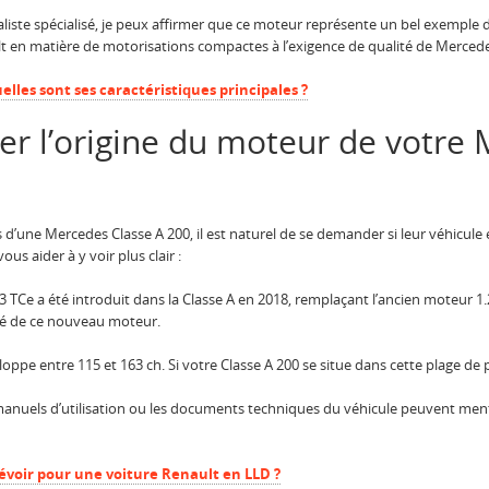
ste spécialisé, je peux affirmer que ce moteur représente un bel exemple 
ault en matière de motorisations compactes à l’exigence de qualité de Merced
elles sont ses caractéristiques principales ?
r l’origine du moteur de votre
s d’une Mercedes Classe A 200, il est naturel de se demander si leur véhicul
s aider à y voir plus clair :
3 TCe a été introduit dans la Classe A en 2018, remplaçant l’ancien moteur 1.
uipé de ce nouveau moteur.
oppe entre 115 et 163 ch. Si votre Classe A 200 se situe dans cette plage de p
manuels d’utilisation ou les documents techniques du véhicule peuvent ment
révoir pour une voiture Renault en LLD ?