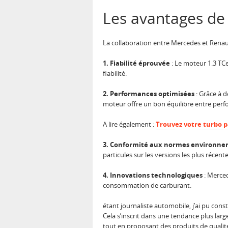
Les avantages de 
La collaboration entre Mercedes et Renaul
1. Fiabilité éprouvée
: Le moteur 1.3 TCe
fiabilité.
2. Performances optimisées
: Grâce à d
moteur offre un bon équilibre entre pe
A lire également :
Trouvez votre turbo p
3. Conformité aux normes environne
particules sur les versions les plus récente
4. Innovations technologiques
: Merced
consommation de carburant.
étant journaliste automobile, j’ai pu cons
Cela s’inscrit dans une tendance plus lar
tout en proposant des produits de qualit