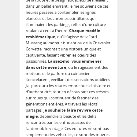
de la route et le design audacieux se mêlaient
dans un ballet enivrant. Je me souviens de ces
heures passées à contempler les lignes
élancées et les chromes scintillants qui
illuminaient les parkings, reflet d’une culture
roulant à cent à l’heure.
Chaque modèle
emblématique
, qu’il s’agisse de laFord
Mustang au moteur hurlant ou de la Chevrolet
Corvette, racontait une histoire unique et
captivante, faisant vibrer les cœurs des
passionnés.
Laissez-moi vous emmener
dans cette aventure
, où le rugissement des
moteurs et le parfum du cuir ancien
s’entrelacent, éveillant des sensations oubliées.
J’ai parcouru les routes empreintes d’histoire et
d’authenticité, tout en découvrant ces trésors
sur roues qui continuent de fasciner des
générations entières. À travers les récits
partagés,
je souhaite faire revivre cette
magie
, dépeindre la beauté et les défis
rencontrés par les enthousiastes de
l’automobile vintage. Ces voitures ne sont pas
simplement des véhicules, ce sont des œuvres