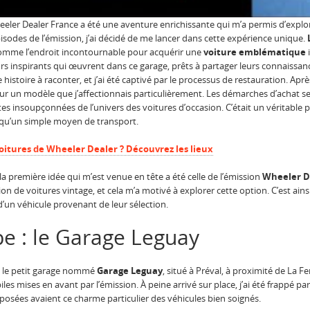
ler Dealer France a été une aventure enrichissante qui m’a permis d’explore
isodes de l’émission, j’ai décidé de me lancer dans cette expérience unique.
omme l’endroit incontournable pour acquérir une
voiture emblématique
i
teurs inspirants qui œuvrent dans ce garage, prêts à partager leurs connaissanc
istoire à raconter, et j’ai été captivé par le processus de restauration. Apr
 sur un modèle que j’affectionnais particulièrement. Les démarches d’achat 
es insoupçonnées de l’univers des voitures d’occasion. C’était un véritable p
 qu’un simple moyen de transport.
oitures de Wheeler Dealer ? Découvrez les lieux
 la première idée qui m’est venue en tête a été celle de l’émission
Wheeler D
on de voitures vintage, et cela m’a motivé à explorer cette option. C’est ain
d’un véhicule provenant de leur sélection.
e : le Garage Leguay
s le petit garage nommé
Garage Leguay
, situé à Préval, à proximité de La F
s mises en avant par l’émission. À peine arrivé sur place, j’ai été frappé par
osées avaient ce charme particulier des véhicules bien soignés.