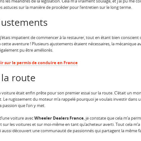
 les méandres de la législation. Cela m’a vraiment soulagé, et j’ai pu me conce
s astuces sur la manière de procéder pour l’entretien sur le long terme.
ajustements
’étais impatient de commencer à la restaurer, tout en étant bien conscient d
cette aventure ! Plusieurs ajustements étaient nécessaires, la mécanique ava
également pu être améliorés.
oir sur le permis de conduire en France
 la route
a voiture était enfin prête pour son premier essai sur la route. C’était un m
t. Le rugissement du moteur m’a rappelé pourquoi je voulais investir dans u
 la passion que l’on y met.
 d’une voiture avec
Wheeler Dealers France
, je constate que cela m’a perm
r les voitures et sur moi-même en tant qu’acheteur averti. Tout cela m’a r
j’ai aussi découvert une communauté de passionnés qui partagent la même fas