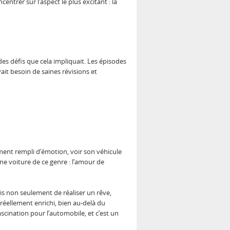
ntrer sur l’aspect le plus excitant : la
es défis que cela impliquait. Les épisodes
it besoin de saines révisions et
oment rempli d’émotion, voir son véhicule
ne voiture de ce genre : l’amour de
is non seulement de réaliser un rêve,
éellement enrichi, bien au-delà du
cination pour l’automobile, et c’est un