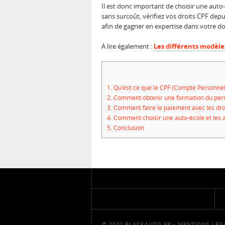
Il est donc important de choisir une aut
sans surcoût, vérifiez vos droits CPF dep
afin de gagner en expertise dans votre d
A lire également :
Les différents modèle
1.
Qu’est-ce que le CPF (Compte Personnel 
2.
Comment obtenir une formation du perm
3.
Comment faire le paiement avec les droit
4.
Comment choisir une auto-école et les a
5.
Conclusion
© 2022 BLACKAUTO.FR -
MENTIONS LÉG