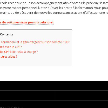
o-école reconnue pour son accompagnement afin d’obtenir le précieux sésame
uis votre espace personnel. Notez qu’avec les droits à la formation, vous po
omaine, ou de découvrir de nouvelles connaissances avant d’effectuer une r
s de voitures sans permis cabriolet
Contents
Formation) et le gain d’argent sur son compte CPF ?
is avec le CPF ?
s CPF et le reste à charge ?
utres aides ?
ALES
-
CONTACT