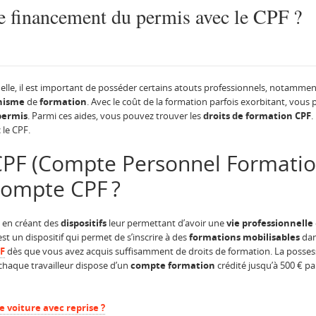
financement du permis avec le CPF ?
lle, il est important de posséder certains atouts professionnels, notamment 
nisme
de
formation
. Avec le coût de la formation parfois exorbitant, vou
permis
. Parmi ces aides, vous pouvez trouver les
droits de formation CPF
.
 le CPF.
CPF (Compte Personnel Formation
compte CPF ?
s en créant des
dispositifs
leur permettant d’avoir une
vie professionnelle
est un dispositif qui permet de s’inscrire à des
formations mobilisables
dan
PF
dès que vous avez acquis suffisamment de droits de formation. La posse
 chaque travailleur dispose d’un
compte formation
crédité jusqu’à 500 € p
voiture avec reprise ?