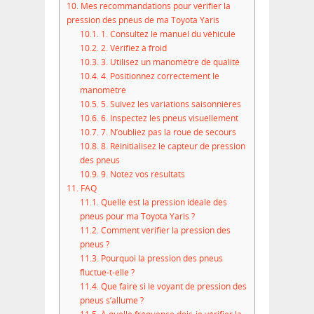
10.
Mes recommandations pour vérifier la
pression des pneus de ma Toyota Yaris
10.1.
1. Consultez le manuel du véhicule
10.2.
2. Vérifiez à froid
10.3.
3. Utilisez un manomètre de qualité
10.4.
4. Positionnez correctement le
manomètre
10.5.
5. Suivez les variations saisonnières
10.6.
6. Inspectez les pneus visuellement
10.7.
7. N’oubliez pas la roue de secours
10.8.
8. Réinitialisez le capteur de pression
des pneus
10.9.
9. Notez vos résultats
11.
FAQ
11.1.
Quelle est la pression idéale des
pneus pour ma Toyota Yaris ?
11.2.
Comment vérifier la pression des
pneus ?
11.3.
Pourquoi la pression des pneus
fluctue-t-elle ?
11.4.
Que faire si le voyant de pression des
pneus s’allume ?