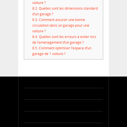
voiture ?
8.2.
Quelles sont les dimensions standard
d’un garage ?
8.3.
Comment assurer une bonne
circulation dans un garage pour une
voiture ?
8.4.
Quelles sont les erreurs à éviter lors
de l’aménagement d’un garage ?
8.5.
Comment optimiser l’espace d’un
garage de 1 voiture ?