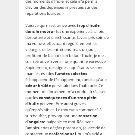
des moments difficile, et cela m’a permis
d’éviter des dépenses imprévues sur des
réparations lourdes.
Voici ce qui m’est arrivé avec
trop d’huile
dans le moteur
fut une expérience à la fois
déroutante et enrichissante. J’avais pris soin de
ma voiture, effectuant régulièrement les
vidanges et les entretiens, mais un jour,
profitant de l’achat d’un bidon d’huile, je me
suis retrouvé à verser une quantité excessive.
Rapidement, des signes inquiétants se sont
manifestés ; des
fumées colorées
échappaient de l’échappement, tandis qu’une
odeur brûlée
persistait dans l’habitacle. Ce
moment de flottement m’a conduit à réaliser
que les
conséquences d’un trop plein
d’huile
peuvent être aussi graves
qu’imprévisibles. Le moteur a commencé à
surchauffer, provoquant une
sensation
d’angoisse
palpable en moi. Réalisant
l’ampleur des dégâts potentiels, j’ai décidé de
contacter un
professionnel
, qui m’a aidé à