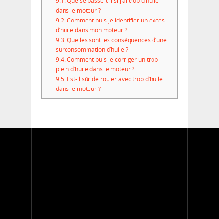
9.1.
Que se passe-t-il si j’ai trop d’huile
dans le moteur ?
9.2.
Comment puis-je identifier un excès
d’huile dans mon moteur ?
9.3.
Quelles sont les conséquences d’une
surconsommation d’huile ?
9.4.
Comment puis-je corriger un trop-
plein d’huile dans le moteur ?
9.5.
Est-il sûr de rouler avec trop d’huile
dans le moteur ?