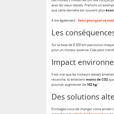
Les moteurs modernes ont été conçus po
avec les vieux diesels. Prenons un exemp
que cette dernière est souvent plus
écon
A lire également :
Voici pourquoi ce mod
Les conséquences
Sur la base de 8 500 km parcourus chaque 
pour un moteur essence. Cela peut trans
Impact environnem
Il est vrai que les moteurs diesels émette
revanche, ils émettent
moins de CO2
que
pourrait augmenter de
102 kg
!
Des solutions alt
Envisagez-vous de changer votre ancien di