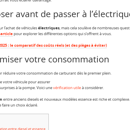
rrait vous éclairer davantage.
ser avant de passer à l’électriqu
ur l’achat de véhicules
électriques
, mais cela soulève de nombreuses questi
t
article
pour explorer les différentes options qui s’offrent à vous.
025 : le comparatif des coûts réels (et des pièges à éviter)
imiser votre consommation
 réduire votre consommation de carburant dès le premier plein.
 de votre véhicule pour assurer
surprises à la pompe. Voici une
vérification utile
à considérer.
n
entre anciens diesels et nouveaux modèles essence est riche et complexe.
faire un choix éclairé.
ion entre diesel et essence