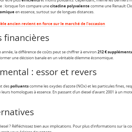
ur être plus
efficients
et moins polluants. Cependant, même les derniers mo
le : lorsque l’on compare une
citadine polyvalente
comme une Renault Clio
omique
en essence, surtout sur de longues distances.
èle ancien revient en force sur le marché de l’occasion
 financières
année, la différence de coûts peut se chiffrer à environ
212 € supplément
former une décision banale en un véritable dilemme économique.
ental : essor et revers
nt des
polluants
comme les oxydes d’azote (NOx) et les particules fines, r
 leurs homologues à essence. En passant d’un diesel d’avant 2001 à un mote
ernatives
esel ? Réfléchissez bien aux implications. Pour plus d’informations sur la 