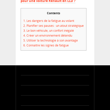
pour une voiture Renault en LLD ?
Contents
1.
Les dangers de la fatigue au volant
2.
Planifier ses pauses : un atout stratégique
3.
Le bon véhicule, un confort inégalé
4.
Créer un environnement détendu
5.
Utiliser la technologie à son avantage
6.
Connaître les signes de fatigue