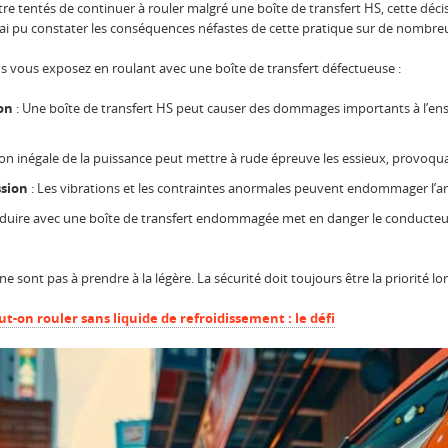
tre tentés de continuer à rouler malgré une boîte de transfert HS, cette dé
’ai pu constater les conséquences néfastes de cette pratique sur de nombre
s vous exposez en roulant avec une boîte de transfert défectueuse :
on
: Une boîte de transfert HS peut causer des dommages importants à l’ens
ion inégale de la puissance peut mettre à rude épreuve les essieux, provoqua
ssion
: Les vibrations et les contraintes anormales peuvent endommager l’ar
duire avec une boîte de transfert endommagée met en danger le conducteur, 
 ne sont pas à prendre à la légère. La sécurité doit toujours être la priorité lo
-on rouler sans liquide de refroidissement : le défi