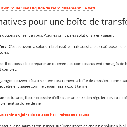
-on rouler sans liquide de refroidissement : le défi
rnatives pour une boîte de trans
 options s’offrent à vous. Voici les principales solutions à envisager :
fert
: C’est souvent la solution la plus sûre, mais aussi la plus coûteuse. Le
cules.
cas, il est possible de réparer uniquement les composants endommagés de la 
t complet.
 garages peuvent désactiver temporairement la boîte de transfert, permetta
peut être envisagée comme dépannage à court terme.
pannes futures, il est nécessaire d’effectuer un entretien régulier de votre bo
blement sa durée de vie.
tenir un joint de culasse hs : limites et risques
eur, je ne saurais trop insister sur l’importance de choisir la solution la pl