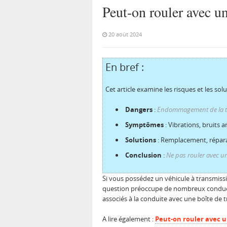
Peut-on rouler avec une
20 août 2024
En bref :
Cet article examine les risques et les so
Dangers
:
Endommagement de la t
Symptômes
: Vibrations, bruits a
Solutions
: Remplacement, réparat
Conclusion
:
Ne pas rouler avec un
Si vous possédez un véhicule à transmissio
question préoccupe de nombreux conducteu
associés à la conduite avec une boîte de t
A lire également :
Peut-on rouler avec un