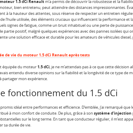
 moteur 1.5 dCi Renault
m’a permis de découvrir la robustesse et la fiabilité
oteur, bien entretenu, peut atteindre des distances impressionnantes. Év
ent à la hauteur des attentes, sous réserve de respecter un entretien régulier e
té de l’huile utilisée, des éléments cruciaux qui influencent la performance et
tuels signes de fatigue, comme un bruit inhabituel ou une perte de puissanc
partie positif, malgré quelques expériences avec des pannes isolées qui on
ente une solution efficace et durable pour les amateurs de véhicules diesel, 
ée de vie du moteur 1.5 dCi Renault après tests
ault équipée du moteur
1.5 dCi
, je ne m’attendais pas à ce que cette décision 
avais entendu diverse opinions sur la fiabilité et la longévité de ce type de m
 à partager mon expérience.
le fonctionnement du 1.5 dCi
romis idéal entre performances et efficience. D’emblée, j’ai remarqué que 
ribué à mon confort de conduite. De plus, grâce à son
système d’injection
bstantielles sur le long terme. En tant que conducteur régulier, il m’est ap
r sa durée de vie.