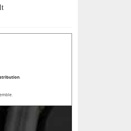
lt
stribution
.
semble.