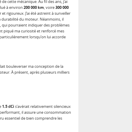
 de cette mécanique. Au fil des ans, j’ai
alué à environ
200 000 km
, voire
300 000
t rigoureux. J’ai été astreint à surveiller
 la durabilité du moteur. Néanmoins, il
e, qui pourraient indiquer des problèmes
t piqué ma curiosité et renforcé mes
particulièrement lorsqu’on lui accorde
allait bouleverser ma conception de la
oteur. À présent, après plusieurs milliers
le
1.5 dCi
s’avérait relativement silencieux
performant, il assure une consommation
paru essentiel de bien comprendre les