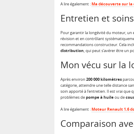
A lire également :
Ma découverte sur la 
Entretien et soins
Pour garantir la longévité du moteur, un e
révision et en contrôlant systématiqueme
recommandations constructeur. Cela inclut
distribution
, qui peut s’avérer être un p
Mon vécu sur la 
Après environ
200 000 kilomètres
parcou
catégorie, atteindre une telle distance s
soin apporté à l’entretien. Il est vrai q
problèmes de
pompe à huile
ou de
cous
A lire également :
Moteur Renault 1.6 dc
Comparaison avec