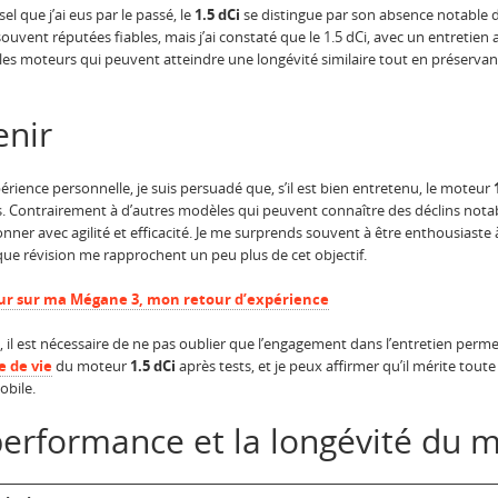
 que j’ai eus par le passé, le
1.5 dCi
se distingue par son absence notable de
souvent réputées fiables, mais j’ai constaté que le 1.5 dCi, avec un entreti
 les moteurs qui peuvent atteindre une longévité similaire tout en préserva
enir
érience personnelle, je suis persuadé que, s’il est bien entretenu, le moteur
us. Contrairement à d’autres modèles qui peuvent connaître des déclins not
nner avec agilité et efficacité. Je me surprends souvent à être enthousiaste 
ue révision me rapprochent un peu plus de cet objectif.
ur sur ma Mégane 3, mon retour d’expérience
é, il est nécessaire de ne pas oublier que l’engagement dans l’entretien permet
e de vie
du moteur
1.5 dCi
après tests, et je peux affirmer qu’il mérite tout
obile.
performance et la longévité du m