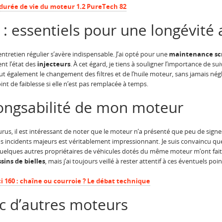
durée de vie du moteur 1.2 PureTech 82
 : essentiels pour une longévité
ntretien régulier s’avère indispensable. J’ai opté pour une
maintenance sc
nt l’état des
injecteurs
. À cet égard, je tiens à souligner l’importance de s
 également le changement des filtres et de l’huile moteur, sans jamais négli
oint de faiblesse si elle n’est pas remplacée à temps.
longsabilité de mon moteur
rus, il est intéressant de noter que le moteur n’a présenté que peu de sign
ans incidents majeurs est véritablement impressionnant. Je suis convaincu qu
ue quelques autres propriétaires de véhicules dotés du même moteur m’ont fai
sins de bielles
, mais j’ai toujours veillé à rester attentif à ces éventuels poin
i 160 : chaîne ou courroie ? Le débat technique
 d’autres moteurs