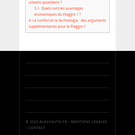
urbains quotidiens ?
3.1.
Quels sont les avantages
économiques du Piaggio 1 ?
4.
Le confort et la technologie : des arguments
supplémentaires pour le Piaggio 1
© 2022 BLACKAUTO.FR -
MENTIONS LÉGALES
-
CONTACT