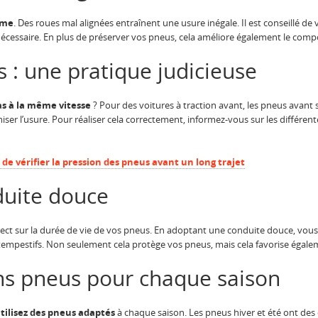
sme
. Des roues mal alignées entraînent une usure inégale. Il est conseillé de v
nécessaire. En plus de préserver vos pneus, cela améliore également le comp
s : une pratique judicieuse
as à la même vitesse
? Pour des voitures à traction avant, les pneus avant
iser l’usure. Pour réaliser cela correctement, informez-vous sur les différ
l de vérifier la pression des pneus avant un long trajet
uite douce
ect sur la durée de vie de vos pneus. En adoptant une conduite douce, vous réd
intempestifs. Non seulement cela protège vos pneus, mais cela favorise éga
ons pneus pour chaque saison
tilisez des pneus adaptés
à chaque saison. Les pneus hiver et été ont des