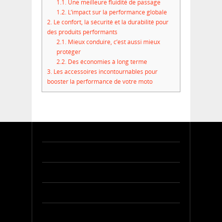
1.1.
Une meilleure fluidité de passage
1.2.
L’impact sur la performance globale
2.
Le confort, la sécurité et la durabilité pour
des produits performants
2.1.
Mieux conduire, c’est aussi mieux
protéger
2.2.
Des économies à long terme
3.
Les accessoires incontournables pour
booster la performance de votre moto