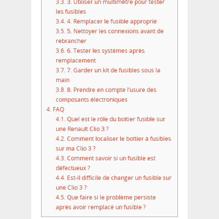
3.3.
3. Utiliser un multimètre pour tester
les fusibles
3.4.
4. Remplacer le fusible approprié
3.5.
5. Nettoyer les connexions avant de
rebrancher
3.6.
6. Tester les systèmes après
remplacement
3.7.
7. Garder un kit de fusibles sous la
main
3.8.
8. Prendre en compte l’usure des
composants électroniques
4.
FAQ
4.1.
Quel est le rôle du boîtier fusible sur
une Renault Clio 3 ?
4.2.
Comment localiser le boîtier à fusibles
sur ma Clio 3 ?
4.3.
Comment savoir si un fusible est
défectueux ?
4.4.
Est-il difficile de changer un fusible sur
une Clio 3 ?
4.5.
Que faire si le problème persiste
après avoir remplacé un fusible ?