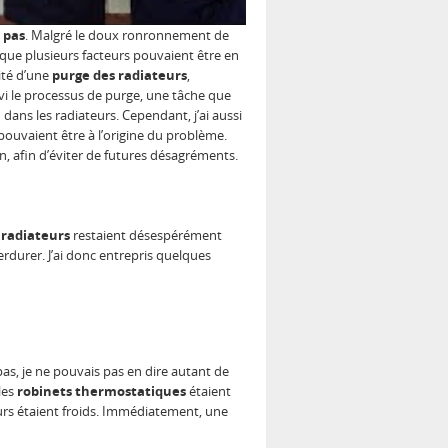
 pas
. Malgré le doux ronronnement de
sé que plusieurs facteurs pouvaient être en
ité d’une
purge des radiateurs
,
uivi le processus de purge, une tâche que
ans les radiateurs. Cependant, j’ai aussi
ouvaient être à l’origine du problème.
n, afin d’éviter de futures désagréments.
s
radiateurs
restaient désespérément
erdurer. J’ai donc entrepris quelques
s, je ne pouvais pas en dire autant de
 les
robinets thermostatiques
étaient
eurs étaient froids. Immédiatement, une