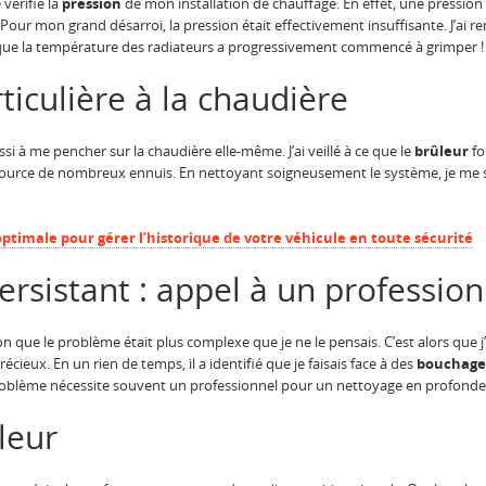
 vérifie la
pression
de mon installation de chauffage. En effet, une pression 
 Pour mon grand désarroi, la pression était effectivement insuffisante. J’ai re
orsque la température des radiateurs a progressivement commencé à grimper !
ticulière à la chaudière
à me pencher sur la chaudière elle-même. J’ai veillé à ce que le
brûleur
fo
 source de nombreux ennuis. En nettoyant soigneusement le système, je me s
optimale pour gérer l’historique de votre véhicule en toute sécurité
ersistant : appel à un profession
ion que le problème était plus complexe que je ne le pensais. C’est alors que 
récieux. En un rien de temps, il a identifié que je faisais face à des
bouchage
oblème nécessite souvent un professionnel pour un nettoyage en profonde
leur