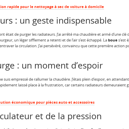
tion rapide pour le nettoyage à sec de voiture à domicile
urs : un geste indispensable
prit était de purger les radiateurs. J’ai arrêté ma chaudière et armé d’une cl
rgeur, un léger sifflement a retenti et de l’air s’est échappé. La
boue
s’est 
entraver la circulation. J’ai persévéré, convaincu que cette première action p
urge : un moment d’espoir
me suis empressé de rallumer la chaudière. J’étais plein d’espoir, en attendan
idement laissé place à la frustration, car certains radiateurs demeuraient gla
olution économique pour pièces auto et accessoires
rculateur et de la pression