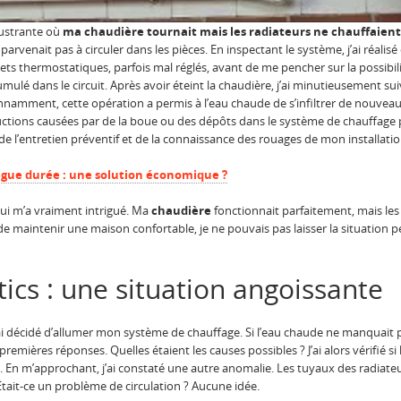
rustrante où
ma chaudière tournait mais les radiateurs ne chauffaient
 parvenait pas à circuler dans les pièces. En inspectant le système, j’ai réali
nets thermostatiques, parfois mal réglés, avant de me pencher sur la possibil
ccumulé dans le circuit. Après avoir éteint la chaudière, j’ai minutieusement s
namment, cette opération a permis à l’eau chaude de s’infiltrer de nouveau d
uctions causées par de la boue ou des dépôts dans le système de chauffage p
de l’entretien préventif et de la connaissance des rouages de mon installatio
ongue durée : une solution économique ?
ui m’a vraiment intrigué. Ma
chaudière
fonctionnait parfaitement, mais le
de maintenir une maison confortable, je ne pouvais pas laisser la situation p
ics : une situation angoissante
i décidé d’allumer mon système de chauffage. Si l’eau chaude ne manquait pa
premières réponses. Quelles étaient les causes possibles ? J’ai alors vérifié si
ent. En m’approchant, j’ai constaté une autre anomalie. Les tuyaux des radiat
 Était-ce un problème de circulation ? Aucune idée.