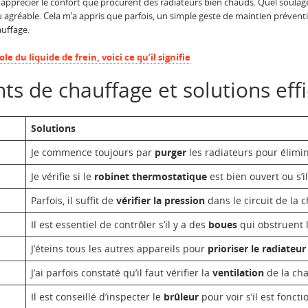
 apprécier le confort que procurent des radiateurs bien chauds. Quel soula
gréable. Cela m’a appris que parfois, un simple geste de maintien préventif 
uffage.
le du liquide de frein, voici ce qu’il signifie
s de chauffage et solutions eff
Solutions
Je commence toujours par
purger
les radiateurs pour élimin
Je vérifie si le
robinet thermostatique
est bien ouvert ou s’i
Parfois, il suffit de
vérifier la pression
dans le circuit de la 
Il est essentiel de contrôler s’il y a des
boues
qui obstruent l
J’éteins tous les autres appareils pour
prioriser le radiateur
J’ai parfois constaté qu’il faut vérifier la
ventilation
de la cha
Il est conseillé d’inspecter le
brûleur
pour voir s’il est foncti