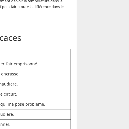
gement de voir la température dans la
peut faire toute la différence dans le
icaces
er l’air emprisonné.
l encrasse.
chaudière.
e circuit.
qui me pose problème.
udière.
onnel.