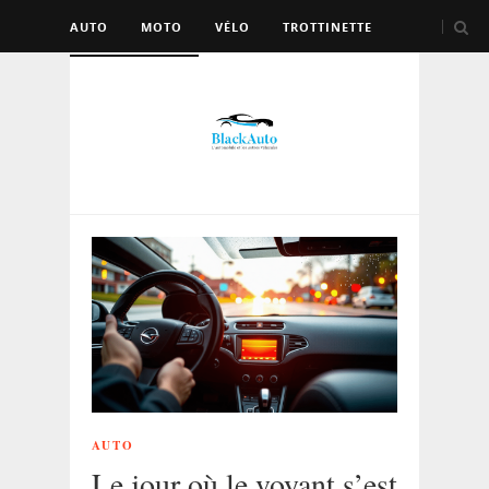
AUTO
MOTO
VÉLO
TROTTINETTE
AUTRES VÉHICULES
AUTO
Le jour où le voyant s’est