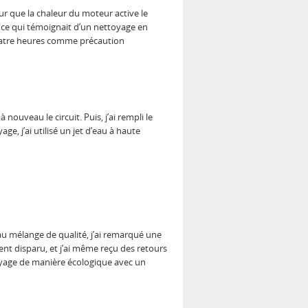
our que la chaleur du moteur active le
t, ce qui témoignait d’un nettoyage en
quatre heures comme précaution
 nouveau le circuit. Puis, j’ai rempli le
e, j’ai utilisé un jet d’eau à haute
eau mélange de qualité, j’ai remarqué une
t disparu, et j’ai même reçu des retours
ttoyage de manière écologique avec un