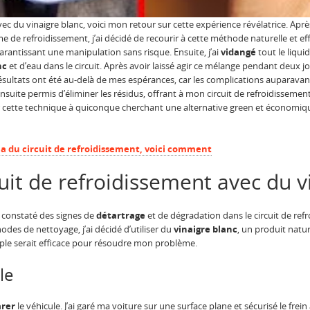
avec du vinaigre blanc, voici mon retour sur cette expérience révélatrice. Apr
e refroidissement, j’ai décidé de recourir à cette méthode naturelle et effic
antissant une manipulation sans risque. Ensuite, j’ai
vidangé
tout le liqui
nc
et d’eau dans le circuit. Après avoir laissé agir ce mélange pendant deux jou
 résultats ont été au-delà de mes espérances, car les complications auparav
 ensuite permis d’éliminer les résidus, offrant à mon circuit de refroidisseme
cette technique à quiconque cherchant une alternative green et économiq
éma du circuit de refroidissement, voici comment
rcuit de refroidissement avec du 
 constaté des signes de
détartrage
et de dégradation dans le circuit de re
des de nettoyage, j’ai décidé d’utiliser du
vinaigre blanc
, un produit natu
simple serait efficace pour résoudre mon problème.
le
arer
le véhicule. J’ai garé ma voiture sur une surface plane et sécurisé le frein 