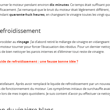
t tourner le moteur pendant environ
dix minutes
. Ce temps était suffisant p
 efficacement. J’ai remarqué que le bruit du moteur était légèrement différen
pendant
quarante-huit heures
, en changeant le vinaigre toutes les vingt-
refroidissement
 procéder au
rinçage
. J’ai d’abord retiré le mélange de vinaigre en vidangeant à
e moteur tourner pour forcer l’évacuation des résidus. Pour un dernier nettoyag
 de bien nettoyer les parois internes et d’éliminer tout reste de vinaigre.
quide de refroidissement : une fausse bonne idée ?
satisfaisant. Après avoir remplacé le liquide de refroidissement par un nouv
s de fonctionnement du moteur. Les symptômes initiaux de surchauffe avaien
e lors de mes trajets quotidiens. Je suis content d’avoir pu effectuer ce ne
.
ion du vinaigre blanc