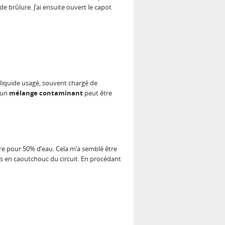
e brûlure. J’ai ensuite ouvert le capot
 liquide usagé, souvent chargé de
r un
mélange contaminant
peut être
gre pour 50% d’eau. Cela m’a semblé être
ts en caoutchouc du circuit. En procédant