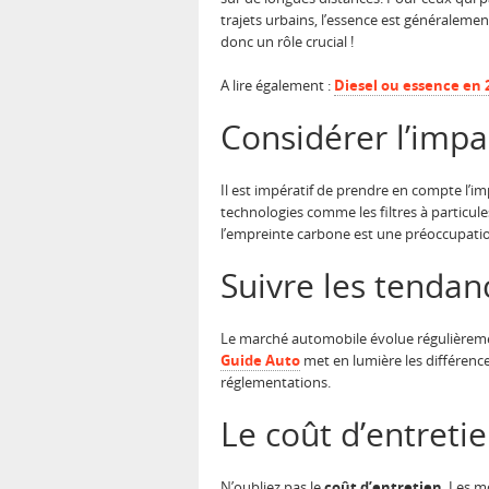
trajets urbains, l’essence est généraleme
donc un rôle crucial !
A lire également :
Diesel ou essence en 2
Considérer l’imp
Il est impératif de prendre en compte l’i
technologies comme les filtres à particule
l’empreinte carbone est une préoccupati
Suivre les tenda
Le marché automobile évolue régulièrement
Guide Auto
met en lumière les différence
réglementations.
Le coût d’entreti
N’oubliez pas le
coût d’entretien
. Les m