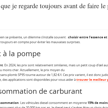
que je regarde toujours avant de faire le 
lein se présente, un dilemme s’installe souvent :
choisir entre l’essence et 
nds toujours en compte pour éviter les mauvaises surprises.
x à la pompe
nt
. En 2024, les prix sont relativement similaires, mais un petit coup d’œil au
u moins cher. Actuellement, le prix moyen du
 sans-plomb SP95 tourne autour de 1,82 €/l. Ces prix varient, il est donc judici
he, des applications sont disponibles pour vous aider à
trouver le meilleur 
nsommation de carburant
nsommation
. Les véhicules diesel consomment en moyenne
15% de moin
rcourent plus de 20 000 km par an, le diesel peut s’avérer être un choix écon