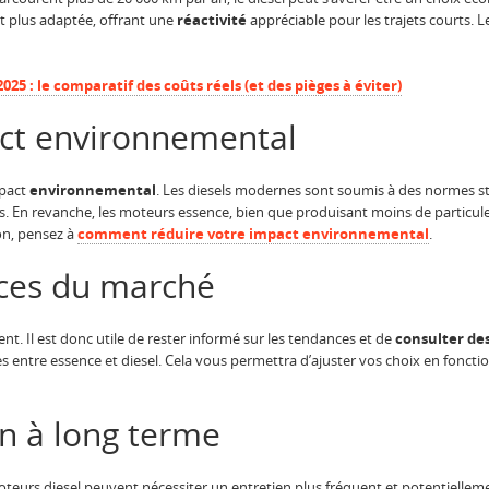
nt plus adaptée, offrant une
réactivité
appréciable pour les trajets courts. L
025 : le comparatif des coûts réels (et des pièges à éviter)
act environnemental
mpact
environnemental
. Les diesels modernes sont soumis à des normes str
s. En revanche, les moteurs essence, bien que produisant moins de particules
on, pensez à
comment réduire votre impact environnemental
.
nces du marché
. Il est donc utile de rester informé sur les tendances et de
consulter de
s entre essence et diesel. Cela vous permettra d’ajuster vos choix en foncti
en à long terme
oteurs diesel peuvent nécessiter un entretien plus fréquent et potentiellem