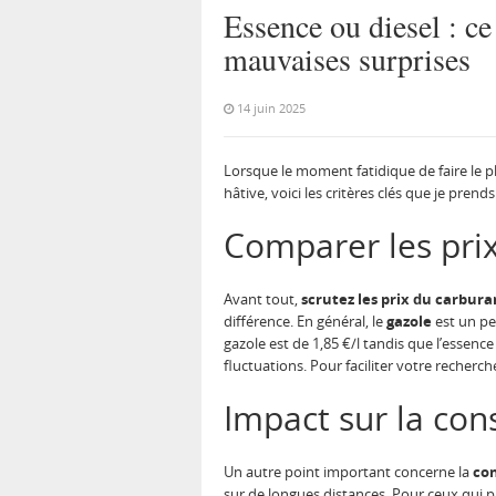
Essence ou diesel : ce 
mauvaises surprises
14 juin 2025
Lorsque le moment fatidique de faire le p
hâtive, voici les critères clés que je pre
Comparer les pri
Avant tout,
scrutez les prix du carbura
différence. En général, le
gazole
est un pe
gazole est de 1,85 €/l tandis que l’essence
fluctuations. Pour faciliter votre recherc
Impact sur la co
Un autre point important concerne la
co
sur de longues distances. Pour ceux qui pa