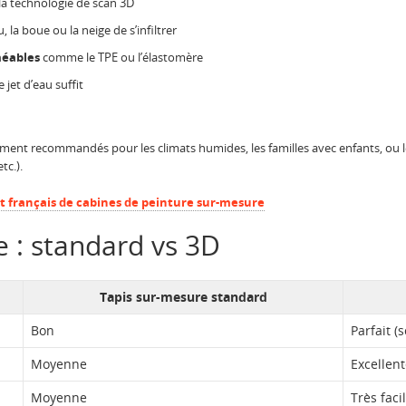
la technologie de scan 3D
 la boue ou la neige de s’infiltrer
méables
comme le TPE ou l’élastomère
 jet d’eau suffit
ement recommandés pour les climats humides, les familles avec enfants, ou 
tc.).
t français de cabines de peinture sur-mesure
 : standard vs 3D
Tapis sur-mesure standard
Bon
Parfait (
Moyenne
Excellen
Moyenne
Très faci