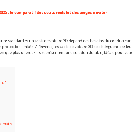
025 : le comparatif des coûts réels (et des pièges à éviter)
esure standard et un tapis de voiture 3D dépend des besoins du conducteur.
protection limitée. À l’inverse, les tapis de voiture 3D se distinguent par le
 Bien que plus onéreux, ils représentent une solution durable, idéale pour ce
rd ?
nt malin