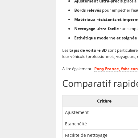
Ajustement ultra-précis
grâce à 
Bords relevés
pour empêcher l’eau,
Matériaux résistants et imper
Nettoyage ultra-facile
: un simple
Esthétique moderne et soignée
Les
tapis de voiture 3D
sont particulièr
leur véhicule (professionnels, voyageurs, e
A lire également :
Pony France, fabrican
Comparatif rapide
Critère
Ajustement
Étanchéité
Facilité de nettoyage