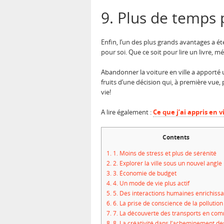
9. Plus de temps 
Enfin, l’un des plus grands avantages a 
pour soi. Que ce soit pour lire un livre, m
Abandonner la voiture en ville a apporté 
fruits d’une décision qui, à première vue,
vie!
A lire également :
Ce que j’ai appris en
Contents
1.
1. Moins de stress et plus de sérénité
2.
2. Explorer la ville sous un nouvel angle
3.
3. Économie de budget
4.
4. Un mode de vie plus actif
5.
5. Des interactions humaines enrichiss
6.
6. La prise de conscience de la pollution
7.
7. La découverte des transports en co
8.
8. La créativité dans l’acheminement des