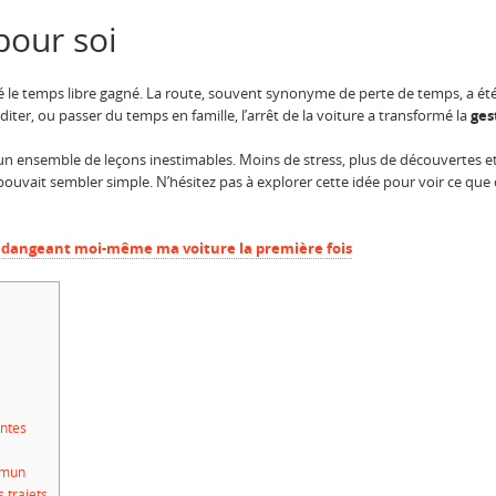
pour soi
été le temps libre gagné. La route, souvent synonyme de perte de temps, a 
éditer, ou passer du temps en famille, l’arrêt de la voiture a transformé la
ges
un ensemble de leçons inestimables. Moins de stress, plus de découvertes et u
 pouvait sembler simple. N’hésitez pas à explorer cette idée pour voir ce qu
 vidangeant moi-même ma voiture la première fois
antes
mmun
 trajets