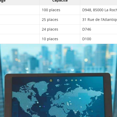
age
Capacité
100 places
D948, 85000 La Roc
25 places
31 Rue de l’Atlanti
24 places
D746
10 places
D100