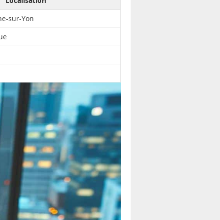
Localisation
he-sur-Yon
que