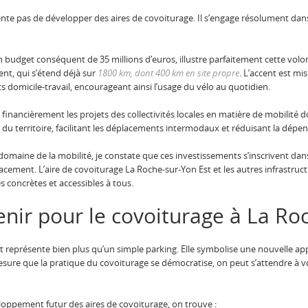
te pas de développer des aires de covoiturage. Il s’engage résolument dans
n budget conséquent de 35 millions d’euros, illustre parfaitement cette volo
nt, qui s’étend déjà sur
1800 km, dont 400 km en site propre
. L’accent est mis
domicile-travail, encourageant ainsi l’usage du vélo au quotidien.
inancièrement les projets des collectivités locales en matière de mobilité
du territoire, facilitant les déplacements intermodaux et réduisant la dépend
maine de la mobilité, je constate que ces investissements s’inscrivent dan
ement. L’aire de covoiturage La Roche-sur-Yon Est et les autres infrastructu
s concrètes et accessibles à tous.
enir pour le covoiturage à La Ro
t représente bien plus qu’un simple parking. Elle symbolise une nouvelle app
ure que la pratique du covoiturage se démocratise, on peut s’attendre à vo
oppement futur des aires de covoiturage, on trouve :