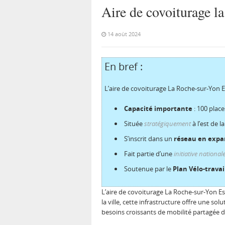
Aire de covoiturage la
14 août 2024
En bref :
L’aire de covoiturage La Roche-sur-Yon E
Capacité importante
: 100 place
Située
stratégiquement
à l’est de l
S’inscrit dans un
réseau en expa
Fait partie d’une
initiative national
Soutenue par le
Plan Vélo-travai
L’aire de covoiturage La Roche-sur-Yon Es
la ville, cette infrastructure offre une s
besoins croissants de mobilité partagée 