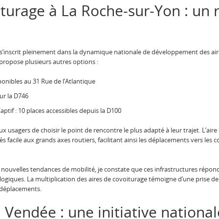
iturage à La Roche-sur-Yon : un 
 s’inscrit pleinement dans la dynamique nationale de développement des aires
 propose plusieurs autres options :
sponibles au 31 Rue de l’Atlantique
sur la D746
aptif : 10 places accessibles depuis la D100
usagers de choisir le point de rencontre le plus adapté à leur trajet. L’air
ès facile aux grands axes routiers, facilitant ainsi les déplacements vers l
es nouvelles tendances de mobilité, je constate que ces infrastructures rép
logiques. La multiplication des aires de covoiturage témoigne d’une prise de 
 déplacements.
 Vendée : une initiative nation